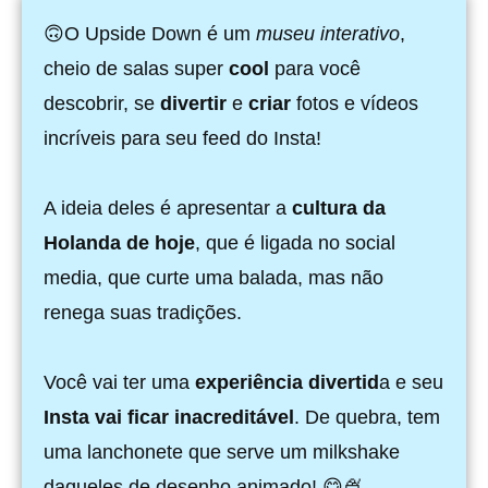
🙃O Upside Down é um
museu interativo
,
cheio de salas super
cool
para você
descobrir, se
divertir
e
criar
fotos e vídeos
incríveis para seu feed do Insta!
A ideia deles é apresentar a
cultura da
Holanda de hoje
, que é ligada no social
media, que curte uma balada, mas não
renega suas tradições.
Você vai ter uma
experiência divertid
a e seu
Insta vai ficar inacreditável
. De quebra, tem
uma lanchonete que serve um milkshake
daqueles de desenho animado! 😋🍨