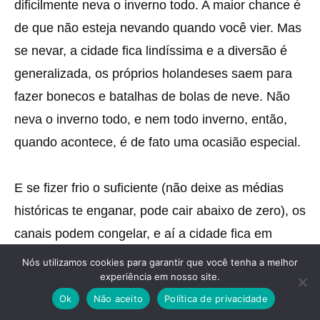
dificilmente neva o inverno todo. A maior chance é
de que não esteja nevando quando você vier. Mas
se nevar, a cidade fica lindíssima e a diversão é
generalizada, os próprios holandeses saem para
fazer bonecos e batalhas de bolas de neve. Não
neva o inverno todo, e nem todo inverno, então,
quando acontece, é de fato uma ocasião especial.
E se fizer frio o suficiente (não deixe as médias
históricas te enganar, pode cair abaixo de zero), os
canais podem congelar, e aí a cidade fica em
festa, com todo mundo indo patinar (ou escorregar,
Nós utilizamos cookies para garantir que você tenha a melhor
experiência em nosso site.
dependendo da sua habilidade) no gelo. Só
Ok
Não aceito
Política de privacidade
cuidado para não passar debaixo das pontes,