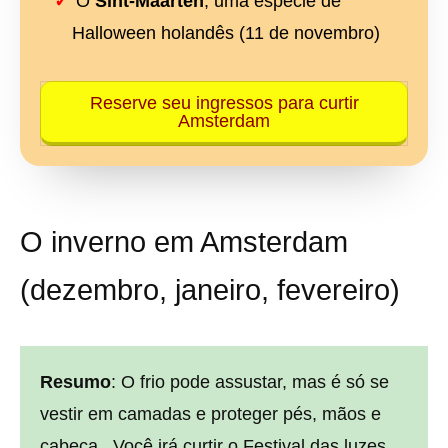
O
Sint-Maarten
, uma espécie de
Halloween holandês (11 de novembro)
Reserve seu ingressos para curtir
Amsterdam
O inverno em Amsterdam
(dezembro, janeiro, fevereiro)
Resumo
: O frio pode assustar, mas é só se
vestir em camadas e proteger pés, mãos e
cabeça. Você irá curtir o Festival das luzes,